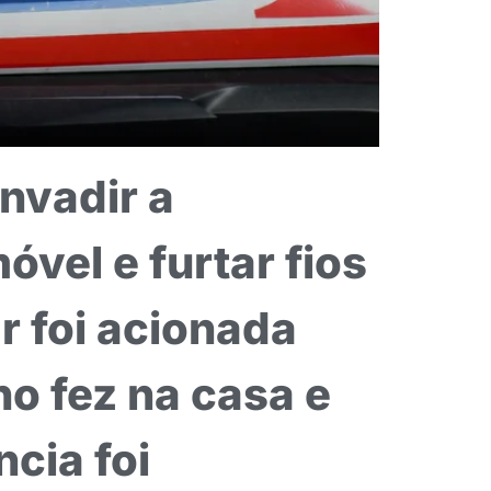
nvadir a
óvel e furtar fios
r foi acionada
ho fez na casa e
cia foi