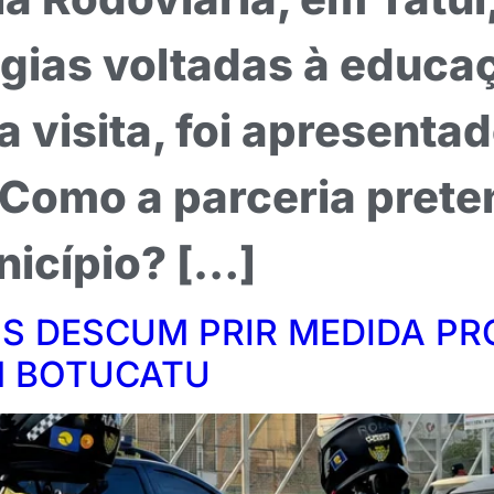
égias voltadas à educa
 a visita, foi apresent
 Como a parceria prete
icípio? […]
S DESCUM PRIR MEDIDA PR
M BOTUCATU