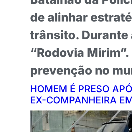
de alinhar estrat
trânsito. Durante
“Rodovia Mirim”.
prevenção no mun
HOMEM É PRESO APÓ
EX-COMPANHEIRA E