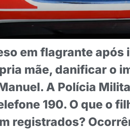
so em flagrante após i
ria mãe, danificar o im
Manuel. A Polícia Milita
elefone 190. O que o fil
m registrados? Ocorrên