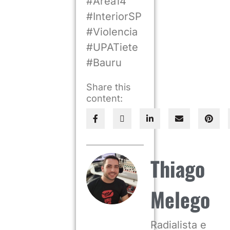
#Area14
#InteriorSP
#Violencia
#UPATiete
#Bauru
Share this
content:
Thiago
Melego
Radialista e