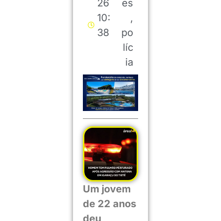
26
es
10:
,
38
po
líc
ia
Um jovem
de 22 anos
deu