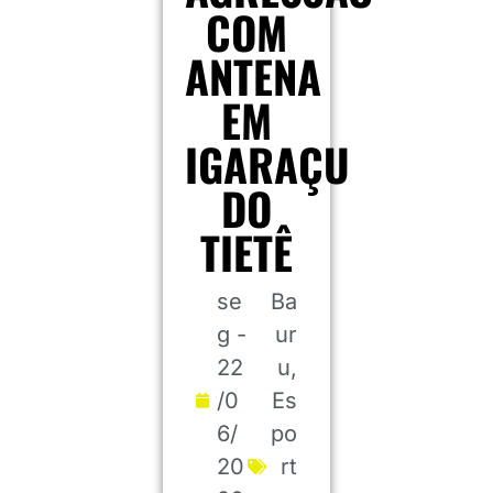
COM
ANTENA
EM
IGARAÇU
DO
TIETÊ
se
Ba
g -
ur
22
u
,
/0
Es
6/
po
20
rt