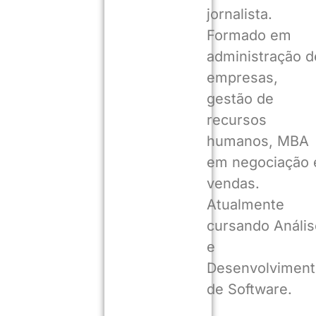
jornalista.
Formado em
administração d
empresas,
gestão de
recursos
humanos, MBA
em negociação 
vendas.
Atualmente
cursando Anális
e
Desenvolviment
de Software.