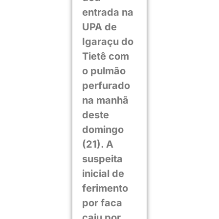
entrada na
UPA de
Igaraçu do
Tietê com
o pulmão
perfurado
na manhã
deste
domingo
(21). A
suspeita
inicial de
ferimento
por faca
caiu por