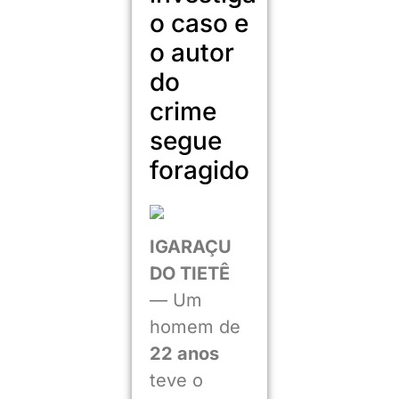
o caso e
o autor
do
crime
segue
foragido
IGARAÇU
DO TIETÊ
— Um
homem de
22 anos
teve o