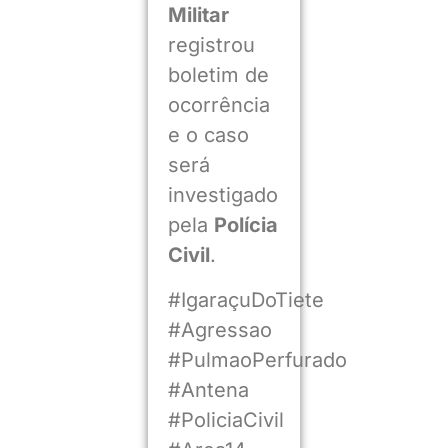
Militar
registrou
boletim de
ocorrência
e o caso
será
investigado
pela
Polícia
Civil
.
#IgaraçuDoTiete
#Agressao
#PulmaoPerfurado
#Antena
#PoliciaCivil