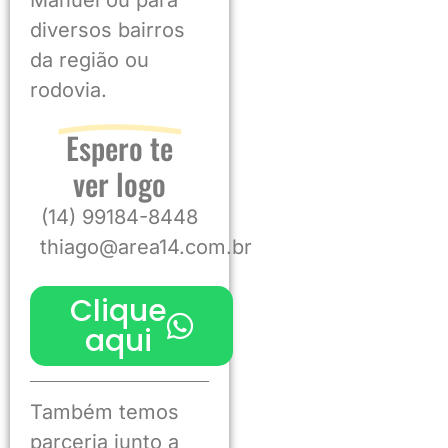
Manuel ou para
diversos bairros
da região ou
rodovia.
Espero te
ver logo
(14) 99184-8448
thiago@area14.com.br
Clique
aqui
Também temos
parceria junto a