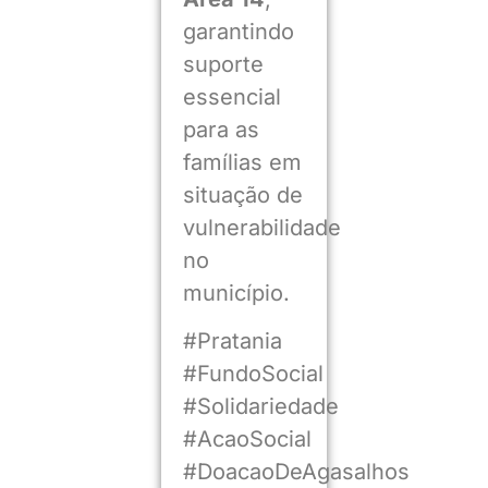
garantindo
suporte
essencial
para as
famílias em
situação de
vulnerabilidade
no
município.
#Pratania
#FundoSocial
#Solidariedade
#AcaoSocial
#DoacaoDeAgasalhos