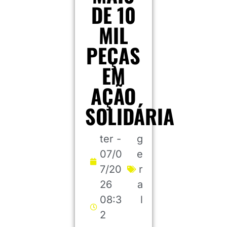
DE 10
MIL
PEÇAS
EM
AÇÃO
SOLIDÁRIA
ter -
g
07/0
e
7/20
r
26
a
08:3
l
2