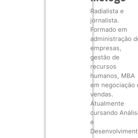
Radialista e
jornalista.
Formado em
administração d
empresas,
gestão de
recursos
humanos, MBA
em negociação 
vendas.
Atualmente
cursando Anális
e
Desenvolviment