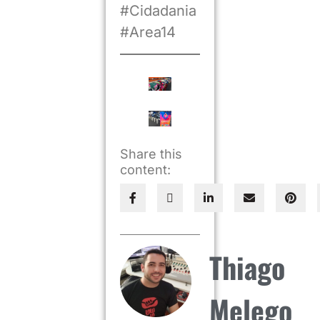
#Cidadania
#Area14
Share this
content:
Thiago
Melego