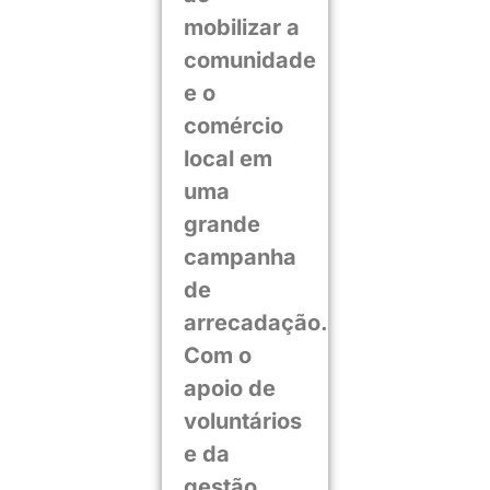
mobilizar a
comunidade
e o
comércio
local em
uma
grande
campanha
de
arrecadação.
Com o
apoio de
voluntários
e da
gestão