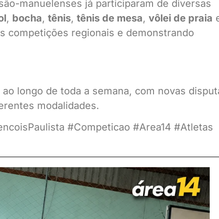
s são-manuelenses já participaram de diversas
ol
,
bocha
,
tênis
,
tênis de mesa
,
vôlei de praia
s competições regionais e demonstrando
ao longo de toda a semana, com novas disput
erentes modalidades.
ncoisPaulista #Competicao #Area14 #Atletas