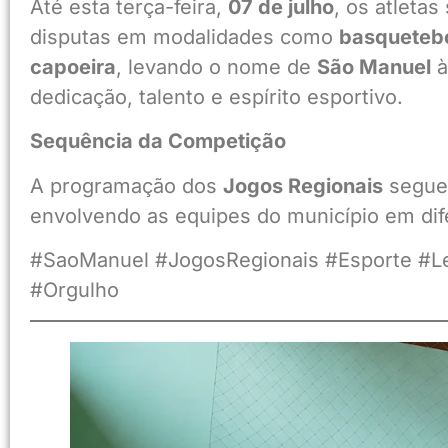
Até esta terça-feira,
07 de julho
, os atleta
disputas em modalidades como
basqueteb
capoeira
, levando o nome de
São Manuel
à
dedicação, talento e espírito esportivo.
Sequência da Competição
A programação dos
Jogos Regionais
segue 
envolvendo as equipes do município em dif
#SaoManuel #JogosRegionais #Esporte #Le
#Orgulho