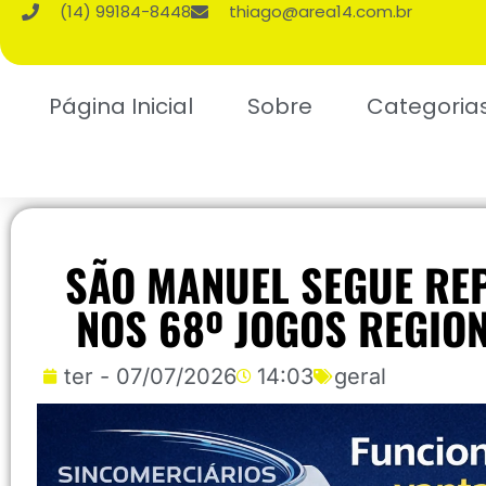
(14) 99184-8448
thiago@area14.com.br
Página Inicial
Sobre
Categoria
SÃO MANUEL SEGUE RE
NOS 68º JOGOS REGION
ter - 07/07/2026
14:03
geral