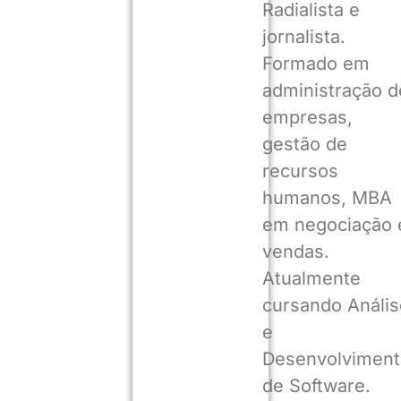
Radialista e
jornalista.
Formado em
administração d
empresas,
gestão de
recursos
humanos, MBA
em negociação 
vendas.
Atualmente
cursando Anális
e
Desenvolviment
de Software.