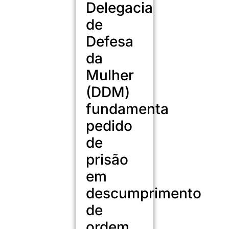
Delegacia
de
Defesa
da
Mulher
(DDM)
fundamenta
pedido
de
prisão
em
descumprimento
de
ordem