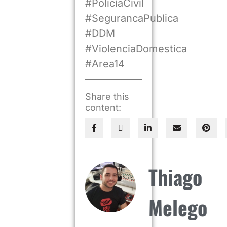
#PoliciaCivil
#SegurancaPublica
#DDM
#ViolenciaDomestica
#Area14
Share this
content:
Thiago
Melego