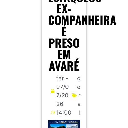
EX-
COMPANHEIRA
É
PRESO
EM
AVARÉ
ter -
g
07/0
e
7/20
r
26
a
14:00
l