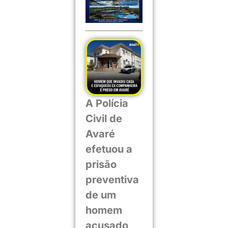
A Polícia
Civil de
Avaré
efetuou a
prisão
preventiva
de um
homem
acusado