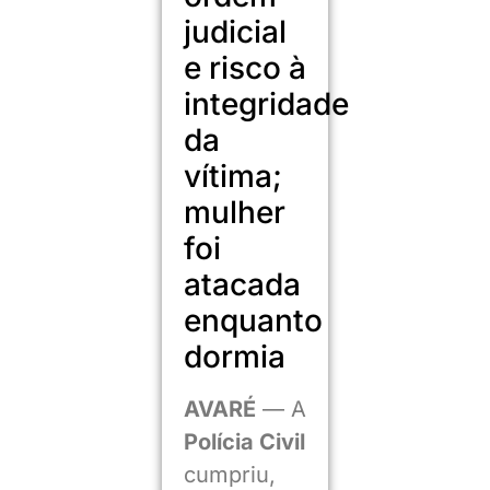
judicial
e risco à
integridade
da
vítima;
mulher
foi
atacada
enquanto
dormia
AVARÉ
— A
Polícia Civil
cumpriu,