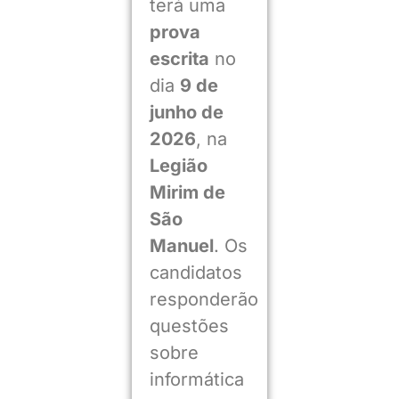
terá uma
prova
escrita
no
dia
9 de
junho de
2026
, na
Legião
Mirim de
São
Manuel
. Os
candidatos
responderão
questões
sobre
informática