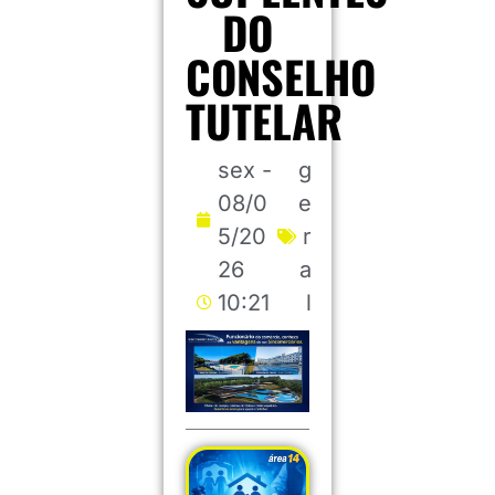
DO
CONSELHO
TUTELAR
sex -
g
08/0
e
5/20
r
26
a
10:21
l