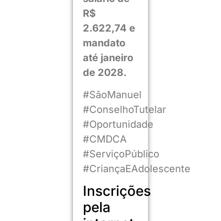
R$
2.622,74 e
mandato
até janeiro
de 2028.
#SãoManuel
#ConselhoTutelar
#Oportunidade
#CMDCA
#ServiçoPúblico
#CriançaEAdolescente
Inscrições
pela