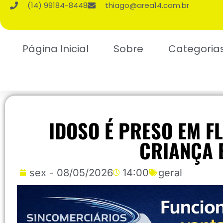
(14) 99184-8448
thiago@area14.com.br
Página Inicial
Sobre
Categoria
IDOSO É PRESO EM F
CRIANÇA 
sex - 08/05/2026
14:00
geral