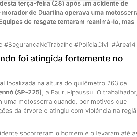
esta terça-feira (28) após um acidente de
O morador de Duartina operava uma motosserr
. Equipes de resgate tentaram reanimá-lo, mas
o #SegurançaNoTrabalho #PolíciaCivil #Área14
do foi atingida fortemente no
l localizada na altura do quilômetro 263 da
Rennó (SP-225)
, a Bauru-Ipaussu. O trabalhador
com uma motosserra quando, por motivos que
ções da árvore o atingiu com violência na regi
cidente socorreram o homem e o levaram até a