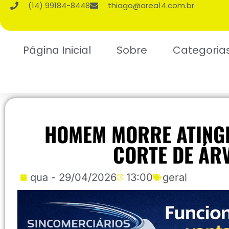
(14) 99184-8448
thiago@area14.com.br
Página Inicial
Sobre
Categoria
HOMEM MORRE ATING
CORTE DE ÁR
qua - 29/04/2026
13:00
geral