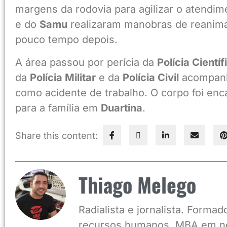
margens da rodovia para agilizar o atendi
e do
Samu
realizaram manobras de reanimaç
pouco tempo depois.
A área passou por perícia da
Polícia Científ
da
Polícia Militar
e da
Polícia Civil
acompanha
como acidente de trabalho. O corpo foi en
para a família em
Duartina
.
Share this content:
Thiago Melego
Radialista e jornalista. Form
recursos humanos, MBA em ne