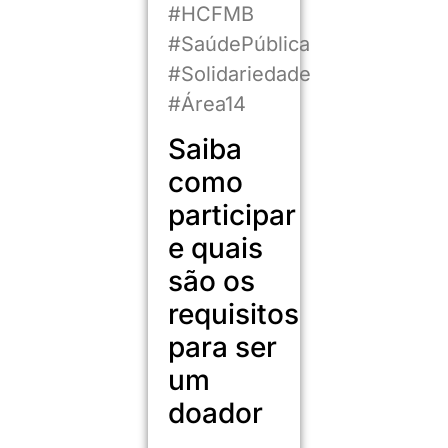
#HCFMB
#SaúdePública
#Solidariedade
#Área14
Saiba
como
participar
e quais
são os
requisitos
para ser
um
doador