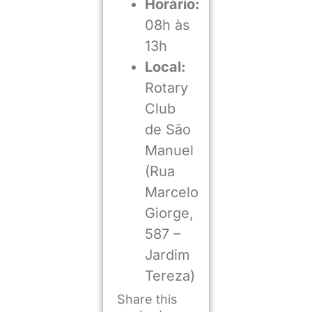
Horário:
08h às
13h
Local:
Rotary
Club
de São
Manuel
(Rua
Marcelo
Giorge,
587 –
Jardim
Tereza)
Share this