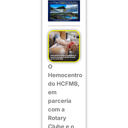
O
Hemocentro
do HCFMB,
em
parceria
com a
Rotary
Clube e o