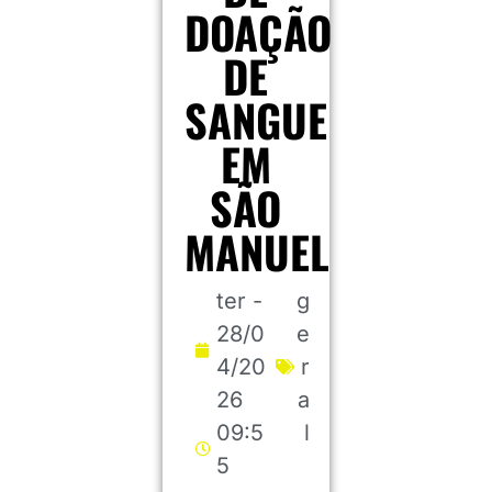
DOAÇÃO
DE
SANGUE
EM
SÃO
MANUEL
ter -
g
28/0
e
4/20
r
26
a
09:5
l
5