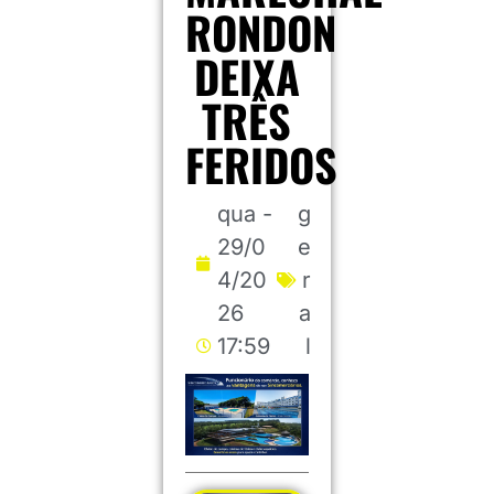
RONDON
DEIXA
TRÊS
FERIDOS
qua -
g
29/0
e
4/20
r
26
a
17:59
l