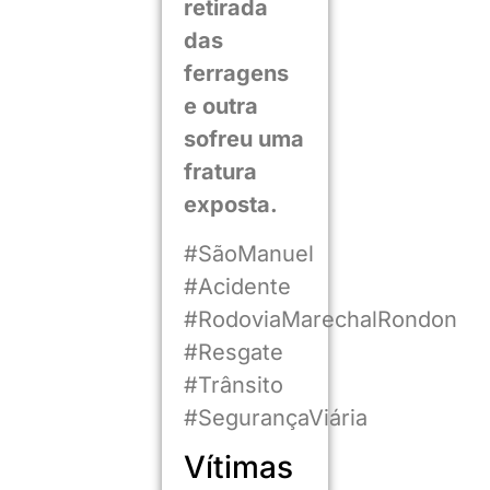
retirada
das
ferragens
e outra
sofreu uma
fratura
exposta.
#SãoManuel
#Acidente
#RodoviaMarechalRondon
#Resgate
#Trânsito
#SegurançaViária
Vítimas