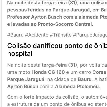
Na noite desta terça-feira (31), uma colis
pessoas feridas no Parque Jaraguá, em Ba
Professor Ayrton Busch com a alameda Pto
e levadas ao Pronto-Socorro Central.
#Bauru #Acidente #Trânsito #ParqueJara
Colisão danificou ponto de ôni
hospital
Na noite desta
terça-feira (31)
, por volta d
uma moto
Honda CG 160
e um carro
Corsa
Parque Jaraguá
, na cidade de
Bauru
. A ba
Ayrton Busch
com a
Alameda Ptolomeu
.
Com o forte impacto da colisão, o automóve
a estrutura de um ponto de ônibus existent