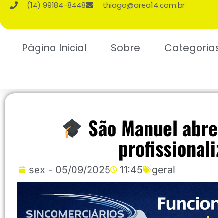
(14) 99184-8448
thiago@area14.com.br
Página Inicial
Sobre
Categoria
São Manuel abre 
profissional
sex - 05/09/2025
11:45
geral