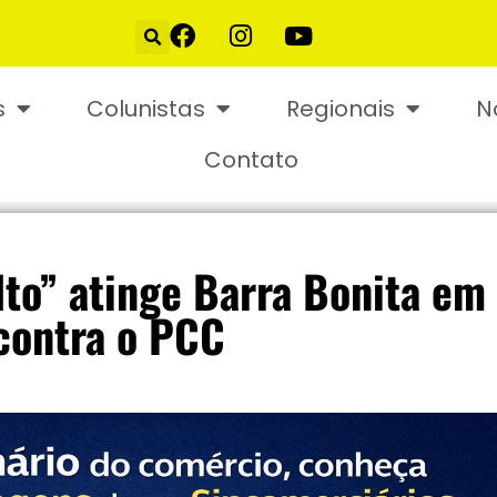
s
Colunistas
Regionais
N
Contato
to” atinge Barra Bonita em
 contra o PCC