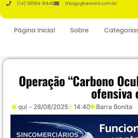
(14) 99184-8448
thiago@area14.com.br
Página Inicial
Sobre
Categoria
Operação “Carbono Ocul
ofensiva
qui - 28/08/2025
14:40
Barra Bonita