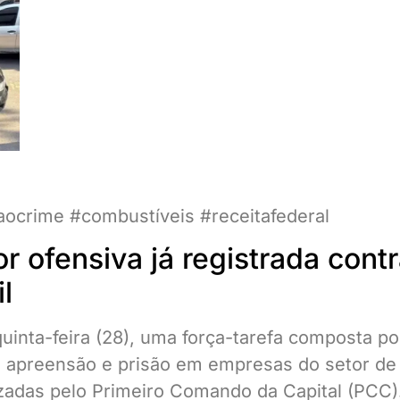
ocrime #combustíveis #receitafederal
or ofensiva já registrada cont
l
inta-feira (28), uma força-tarefa composta po
 apreensão e prisão em empresas do setor de
izadas pelo Primeiro Comando da Capital (PCC)