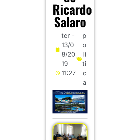
Ricardo
Salaro
ter -
p
13/0
o
8/20
lí
19
ti
11:27
c
a