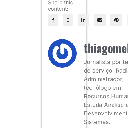
Share this
content:
thiagome
Jornalista por 
de serviço, Radia
Administrador,
tecnólogo em
Recursos Huma
Estuda Análise 
Desenvolviment
Sistemas.