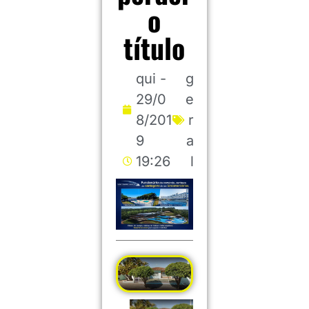
o
título
qui -
g
29/0
e
8/201
r
9
a
19:26
l