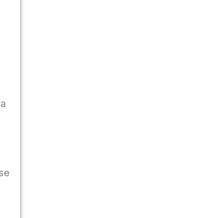
ra
se