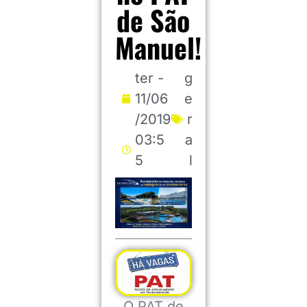
de São
Manuel!
ter -
g
11/06
e
/2019
r
03:5
a
5
l
O PAT de