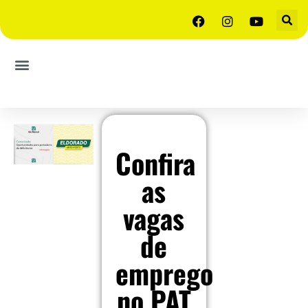
Confira
as
vagas
de
emprego
no PAT