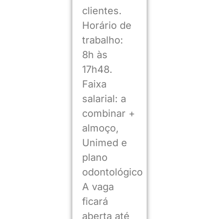
clientes.
Horário de
trabalho:
8h às
17h48.
Faixa
salarial: a
combinar +
almoço,
Unimed e
plano
odontológico
A vaga
ficará
aberta até