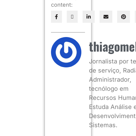
content:
thiagome
Jornalista por 
de serviço, Radia
Administrador,
tecnólogo em
Recursos Huma
Estuda Análise 
Desenvolviment
Sistemas.