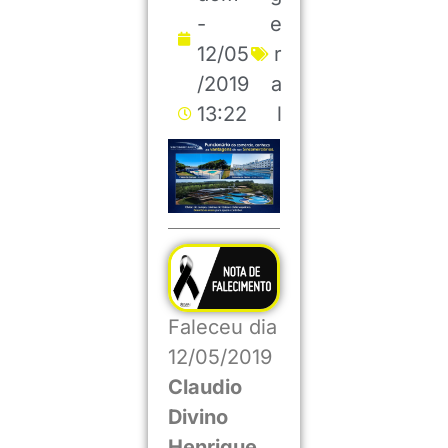
-
e
12/05
r
/2019
a
13:22
l
Faleceu dia
12/05/2019
Claudio
Divino
Henrique