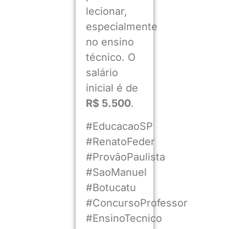
lecionar,
especialmente
no ensino
técnico. O
salário
inicial é de
R$ 5.500
.
#EducacaoSP
#RenatoFeder
#ProvãoPaulista
#SaoManuel
#Botucatu
#ConcursoProfessor
#EnsinoTecnico