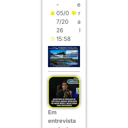
-
e
05/0
r
7/20
a
26
l
15:58
Em
entrevista