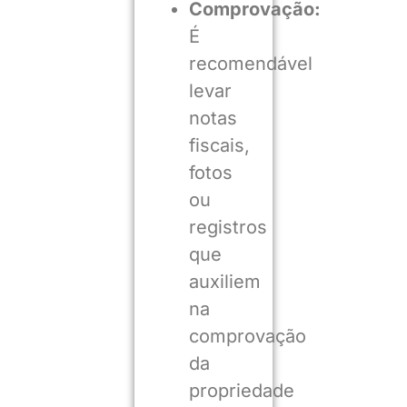
Comprovação:
É
recomendável
levar
notas
fiscais,
fotos
ou
registros
que
auxiliem
na
comprovação
da
propriedade