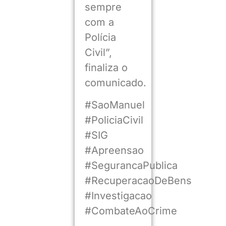
sempre
com a
Polícia
Civil”,
finaliza o
comunicado.
#SaoManuel
#PoliciaCivil
#SIG
#Apreensao
#SegurancaPublica
#RecuperacaoDeBens
#Investigacao
#CombateAoCrime