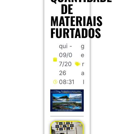
DE
MATERIAIS
FURTADOS
qui -
g
09/0
e
7/20
r
26
a
08:31
l