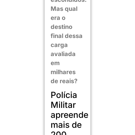
Mas qual
era o
destino
final dessa
carga
avaliada
em
milhares
de reais?
Polícia
Militar
apreende
mais de
200