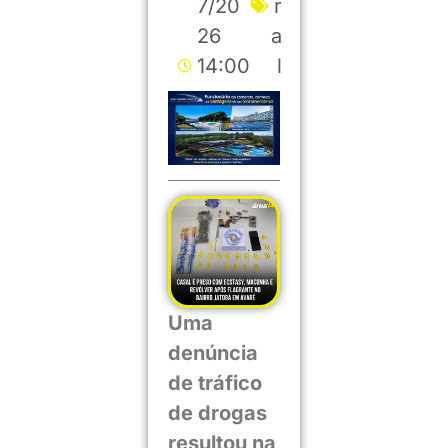
7/20
r
26
a
14:00
l
Uma
denúncia
de tráfico
de drogas
resultou na