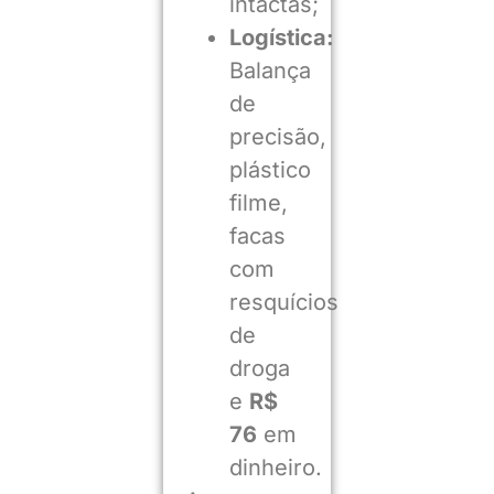
intactas;
Logística:
Balança
de
precisão,
plástico
filme,
facas
com
resquícios
de
droga
e
R$
76
em
dinheiro.