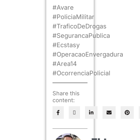
#Avare
#PoliciaMilitar
#TraficoDeDrogas
#SegurancaPublica
#Ecstasy
#OperacaoEnvergadura
#Area14
#OcorrenciaPolicial
Share this
content: