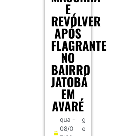
E
REVÓLVER
APÓS
FLAGRANTE
NO
BAIRRO
JATOBÁ
EM
AVARÉ
qua -
g
08/0
e