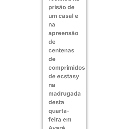
prisão de
um casal e
na
apreensão
de
centenas
de
comprimidos
de ecstasy
na
madrugada
desta
quarta-
feira em
Avaré.