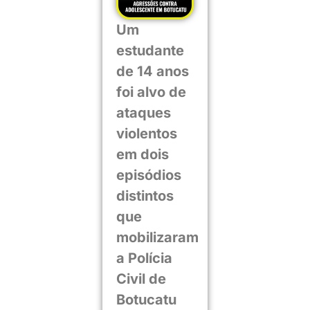
Um
estudante
de 14 anos
foi alvo de
ataques
violentos
em dois
episódios
distintos
que
mobilizaram
a Polícia
Civil de
Botucatu