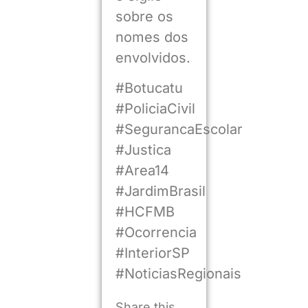
sobre os
nomes dos
envolvidos.
#Botucatu
#PoliciaCivil
#SegurancaEscolar
#Justica
#Area14
#JardimBrasil
#HCFMB
#Ocorrencia
#InteriorSP
#NoticiasRegionais
Share this