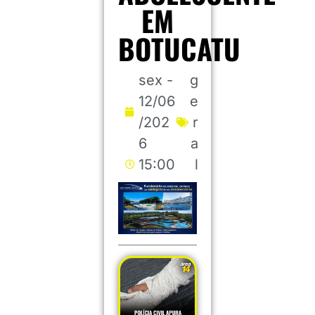
EM
BOTUCATU
sex -
g
12/06
e
/202
r
6
a
15:00
l