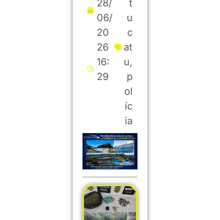
28/
t
06/
u
20
c
26
at
16:
u
,
29
p
ol
íc
ia