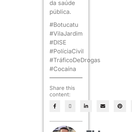
da saúde
pública.
#Botucatu
#VilaJardim
#DISE
#PolíciaCivil
#TráficoDeDrogas
#Cocaína
Share this
content: