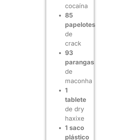
cocaína
85
papelotes
de
crack
93
parangas
de
maconha
1
tablete
de dry
haxixe
1 saco
plástico