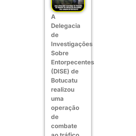
A
Delegacia
de
Investigações
Sobre
Entorpecentes
(DISE) de
Botucatu
realizou
uma
operação
de
combate
ao tráfico