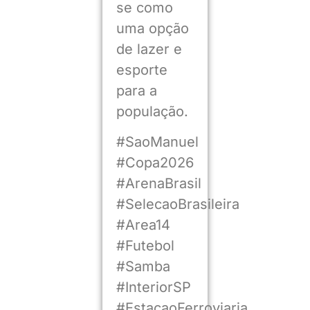
se como
uma opção
de lazer e
esporte
para a
população.
#SaoManuel
#Copa2026
#ArenaBrasil
#SelecaoBrasileira
#Area14
#Futebol
#Samba
#InteriorSP
#EstacaoFerroviaria