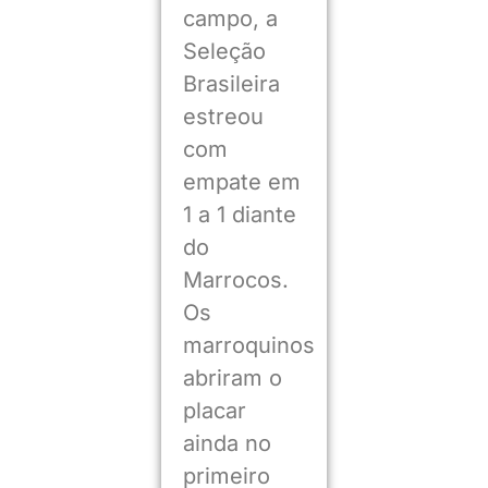
campo, a
Seleção
Brasileira
estreou
com
empate em
1 a 1 diante
do
Marrocos.
Os
marroquinos
abriram o
placar
ainda no
primeiro