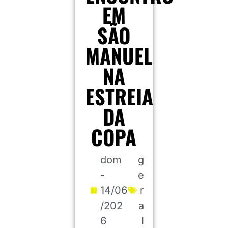
EM
SÃO
MANUEL
NA
ESTREIA
DA
COPA
dom
g
-
e
14/06
r
/202
a
6
l