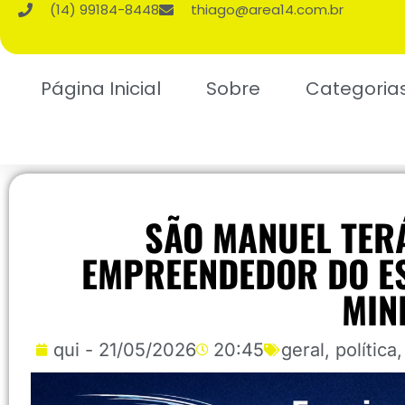
(14) 99184-8448
thiago@area14.com.br
Página Inicial
Sobre
Categoria
SÃO MANUEL TER
EMPREENDEDOR DO E
MIN
qui - 21/05/2026
20:45
geral
,
política