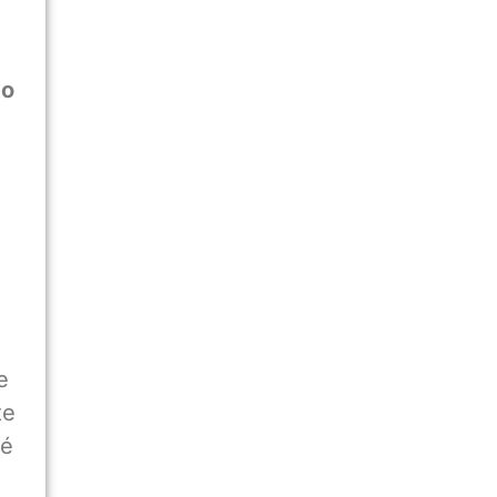
 o
e
te
 é