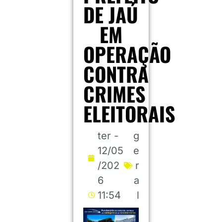
DE JAÚ
EM
OPERAÇÃO
CONTRA
CRIMES
ELEITORAIS
ter -
g
12/05
e
/202
r
6
a
11:54
l