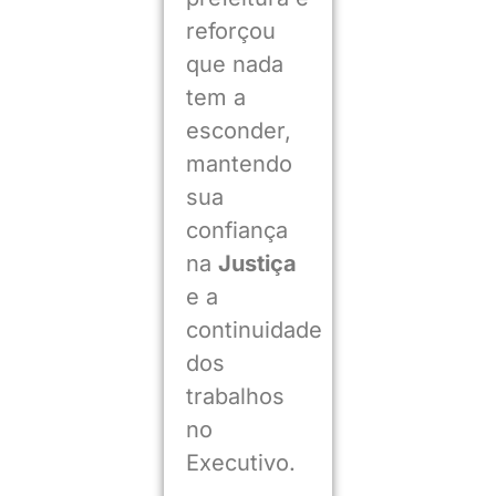
reforçou
que nada
tem a
esconder,
mantendo
sua
confiança
na
Justiça
e a
continuidade
dos
trabalhos
no
Executivo.