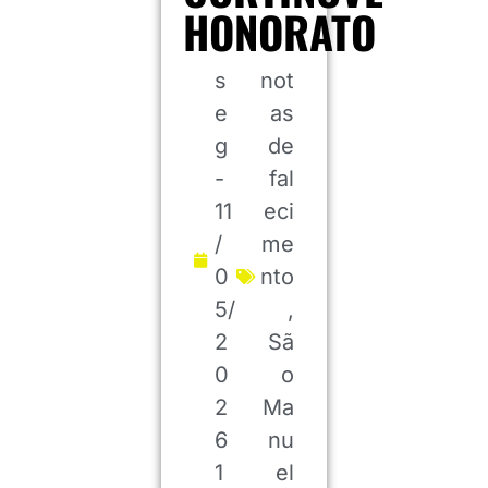
HONORATO
s
not
e
as
g
de
-
fal
11
eci
/
me
0
nto
5/
,
2
Sã
0
o
2
Ma
6
nu
1
el