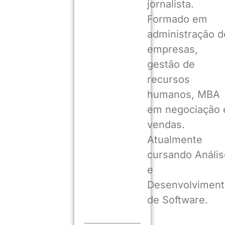
jornalista.
Formado em
administração d
empresas,
gestão de
recursos
humanos, MBA
em negociação 
vendas.
Atualmente
cursando Anális
e
Desenvolviment
de Software.