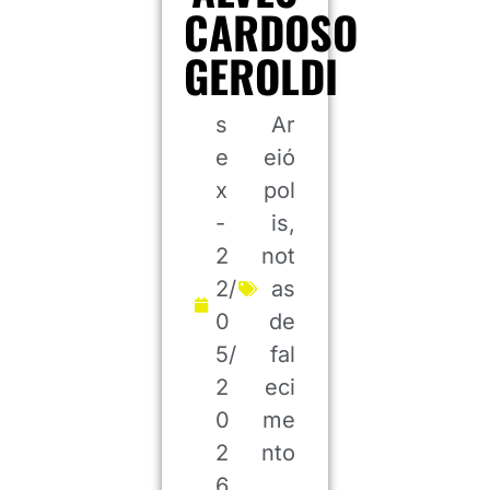
CARDOSO
GEROLDI
s
Ar
e
eió
x
pol
-
is
,
2
not
2/
as
0
de
5/
fal
2
eci
0
me
2
nto
6