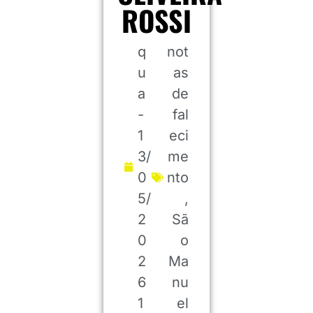
ROSSI
q
not
u
as
a
de
-
fal
1
eci
3/
me
0
nto
5/
,
2
Sã
0
o
2
Ma
6
nu
1
el