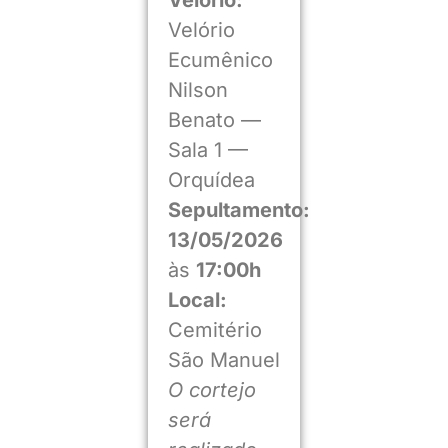
Velório
Ecumênico
Nilson
Benato —
Sala 1 —
Orquídea
Sepultamento:
13/05/2026
às
17:00h
Local:
Cemitério
São Manuel
O cortejo
será