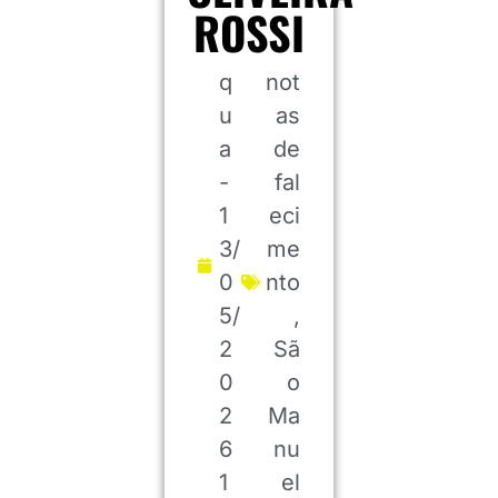
ROSSI
q
not
u
as
a
de
-
fal
1
eci
3/
me
0
nto
5/
,
2
Sã
0
o
2
Ma
6
nu
1
el