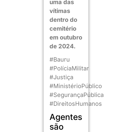
uma das
vítimas
dentro do
cemitério
em outubro
de 2024.
#Bauru
#PolíciaMilitar
#Justiça
#MinistérioPúblico
#SegurançaPública
#DireitosHumanos
Agentes
são