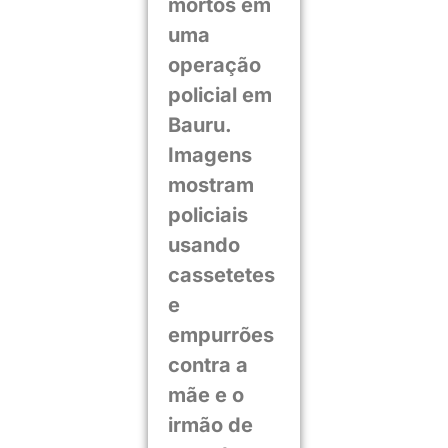
mortos em
uma
operação
policial em
Bauru.
Imagens
mostram
policiais
usando
cassetetes
e
empurrões
contra a
mãe e o
irmão de