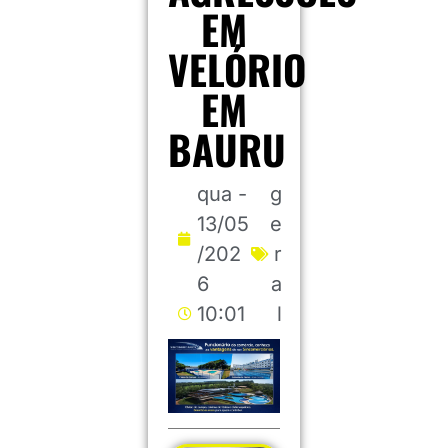
EM
VELÓRIO
EM
BAURU
qua -
g
13/05
e
/202
r
6
a
10:01
l