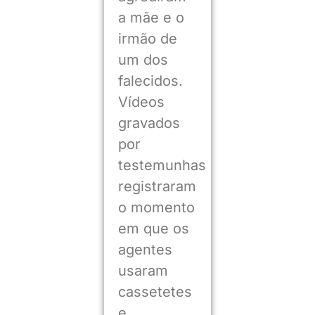
a mãe e o
irmão de
um dos
falecidos.
Vídeos
gravados
por
testemunhas
registraram
o momento
em que os
agentes
usaram
cassetetes
e