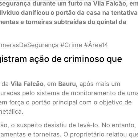
segurança durante um furto na Vila Falcão, e
víduo danificou o portão da casa na tentativa
entas e torneiras subtraídas do quintal da
CâmerasDeSegurança #Crime #Área14
istram ação de criminoso que
s da
Vila Falcão
, em
Bauru
, após mais um
apturadas pelo sistema de monitoramento de um
orça o portão principal com o objetivo de
metálica.
o, o suspeito desistiu de levá-lo. No entanto,
rramentas e torneiras. O proprietário relatou qu