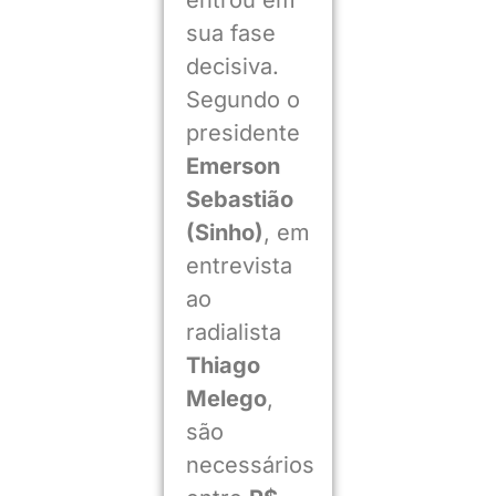
sua fase
decisiva.
Segundo o
presidente
Emerson
Sebastião
(Sinho)
, em
entrevista
ao
radialista
Thiago
Melego
,
são
necessários