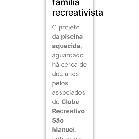
família
recreativista
O projeto
da
piscina
aquecida
,
aguardado
há cerca de
dez anos
pelos
associados
do
Clube
Recreativo
São
Manuel
,
entrou em