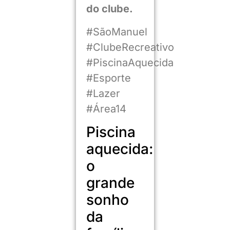
do clube.
#SãoManuel
#ClubeRecreativo
#PiscinaAquecida
#Esporte
#Lazer
#Área14
Piscina
aquecida:
o
grande
sonho
da