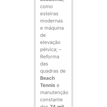
como
esteiras
modernas
e máquina
de
elevação
pélvica; –
Reforma
das
quadras de
Beach
Tennis
e
manutenção
constante
dos
74 mil