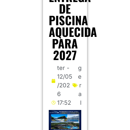
DE
PISCINA
AQUECIDA
PARA
2027
ter -
g
12/05
e
/202
r
6
a
17:52
l