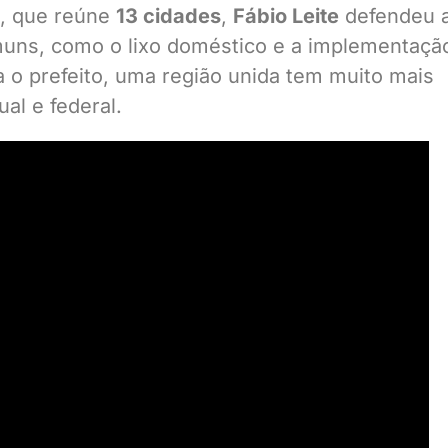
, que reúne
13 cidades
,
Fábio Leite
defendeu 
muns, como o lixo doméstico e a implementaçã
a o prefeito, uma região unida tem muito mais
al e federal.