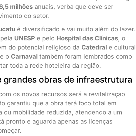
6,5 milhões
anuais, verba que deve ser
vimento do setor.
ucatu
é diversificado e vai muito além do lazer.
 pela
UNESP
e pelo
Hospital das Clínicas
, o
lém do potencial religioso da
Catedral
e cultural
e o
Carnaval
também foram lembrados como
ar toda a rede hoteleira da região.
e grandes obras de infraestrutura
com os novos recursos será a revitalização
ito garantiu que a obra terá foco total em
ia ou mobilidade reduzida, atendendo a um
stá pronto e aguarda apenas as licenças
omeçar.