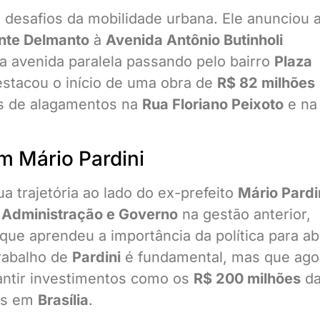
 desafios da mobilidade urbana. Ele anunciou 
nte Delmanto
à
Avenida Antônio Butinholi
va avenida paralela passando pelo bairro
Plaza
estacou o início de uma obra de
R$ 82 milhões
os de alagamentos na
Rua Floriano Peixoto
e na
om Mário Pardini
a trajetória ao lado do ex-prefeito
Mário Pardi
 Administração e Governo
na gestão anterior,
que aprendeu a importância da política para ab
trabalho de
Pardini
é fundamental, mas que ago
rantir investimentos como os
R$ 200 milhões
d
dos em
Brasília
.