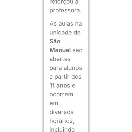
reforçou a
professora.
As aulas na
unidade de
São
Manuel
são
abertas
para alunos
a partir dos
11 anos
e
ocorrem
em
diversos
horários,
incluindo