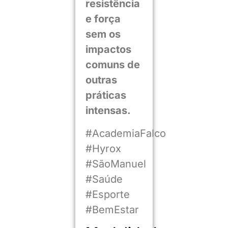
resistência
e força
sem os
impactos
comuns de
outras
práticas
intensas.
#AcademiaFalco
#Hyrox
#SãoManuel
#Saúde
#Esporte
#BemEstar