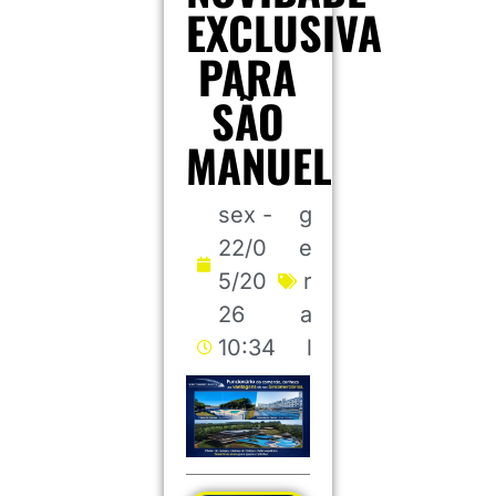
EXCLUSIVA
PARA
SÃO
MANUEL
sex -
g
22/0
e
5/20
r
26
a
10:34
l