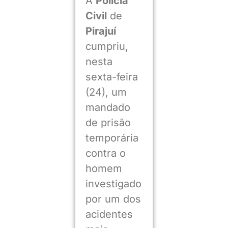
A
Polícia
Civil
de
Pirajuí
cumpriu,
nesta
sexta-feira
(24), um
mandado
de prisão
temporária
contra o
homem
investigado
por um dos
acidentes