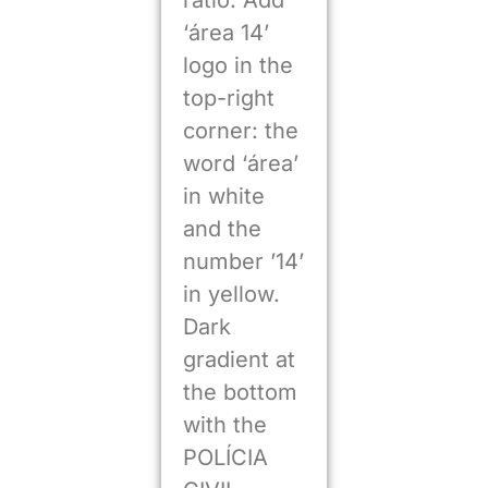
ratio. Add
‘área 14’
logo in the
top-right
corner: the
word ‘área’
in white
and the
number ’14’
in yellow.
Dark
gradient at
the bottom
with the
POLÍCIA