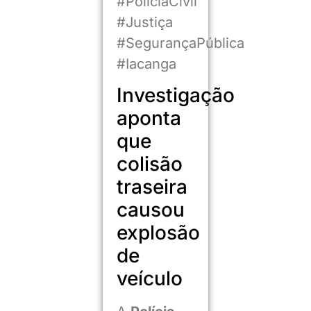
#PolíciaCivil
#Justiça
#SegurançaPública
#Iacanga
Investigação
aponta
que
colisão
traseira
causou
explosão
de
veículo