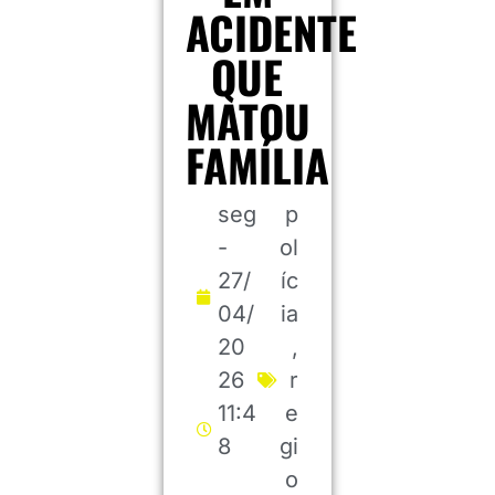
ACIDENTE
QUE
MATOU
FAMÍLIA
seg
p
-
ol
27/
íc
04/
ia
20
,
26
r
11:4
e
8
gi
o