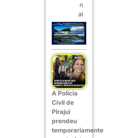
n
al
A Polícia
Civil de
Pirajuí
prendeu
temporariamente