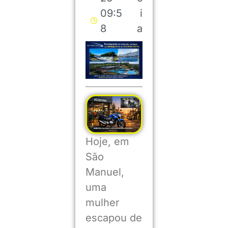
09:5
i
8
a
Hoje, em
São
Manuel,
uma
mulher
escapou de