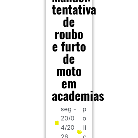
tentativa
de
roubo
e furto
de
moto
em
academias
seg -
p
20/0
o
4/20
lí
26
c