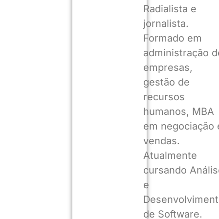
Radialista e
jornalista.
Formado em
administração d
empresas,
gestão de
recursos
humanos, MBA
em negociação 
vendas.
Atualmente
cursando Anális
e
Desenvolviment
de Software.