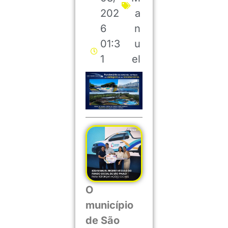
202
a
6
n
01:3
u
1
el
O
município
de São