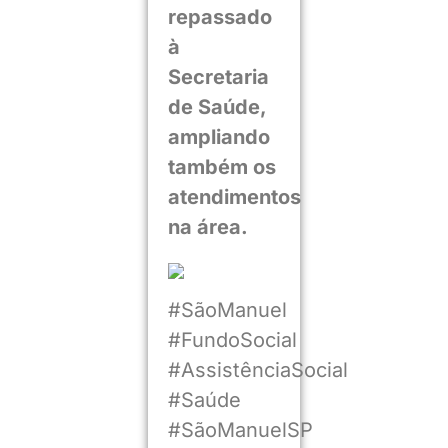
repassado
à
Secretaria
de Saúde,
ampliando
também os
atendimentos
na área.
#SãoManuel
#FundoSocial
#AssistênciaSocial
#Saúde
#SãoManuelSP