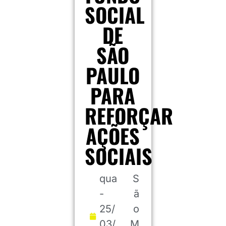
SOCIAL
DE
SÃO
PAULO
PARA
REFORÇAR
AÇÕES
SOCIAIS
qua
S
-
ã
25/
o
03/
M