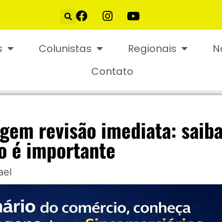
s
Colunistas
Regionais
N
Contato
igem revisão imediata: saib
so é importante
ael