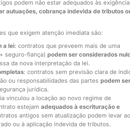
antigos podem não estar adequados às exigênci
r autuações, cobrança indevida de tributos o
ções que exigem atenção imediata são:
 a lei
: contratos que preveem mais de uma
 + seguro-fiança)
podem ser considerados nul
sa da nova interpretação da lei.
completas
: contratos sem previsão clara de índi
são ou responsabilidades das partes
podem se
egurança jurídica.
ária vinculou a locação ao novo regime de
ontrato estejam
adequados à escrituração e
ntratos antigos sem atualização podem levar a
ado ou à aplicação indevida de tributos.