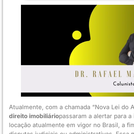
Atualmente, com a chamada “Nova Lei do A
direito imobiliário
passaram a alertar para a
locação atualmente em vigor no Brasil, a fim