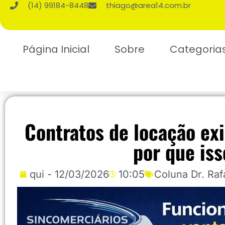
(14) 99184-8448
thiago@area14.com.br
Página Inicial
Sobre
Categoria
Contratos de locação ex
por que is
qui - 12/03/2026
10:05
Coluna Dr. Raf