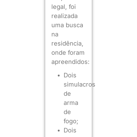
legal, foi
realizada
uma busca
na
residência,
onde foram
apreendidos:
Dois
simulacros
de
arma
de
fogo;
Dois