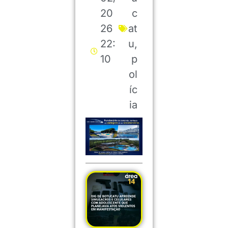
20
c
26
at
22:
u
,
10
p
ol
íc
ia