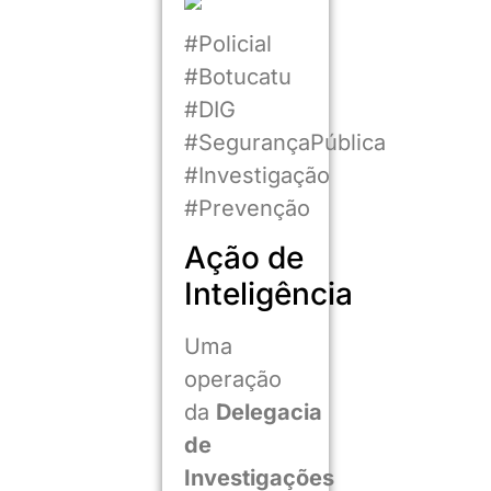
#Policial
#Botucatu
#DIG
#SegurançaPública
#Investigação
#Prevenção
Ação de
Inteligência
Uma
operação
da
Delegacia
de
Investigações