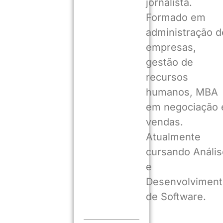
jornalista.
Formado em
administração d
empresas,
gestão de
recursos
humanos, MBA
em negociação 
vendas.
Atualmente
cursando Anális
e
Desenvolviment
de Software.