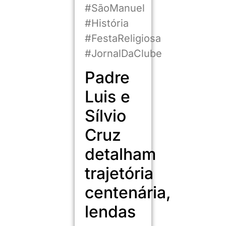
#SãoManuel
#História
#FestaReligiosa
#JornalDaClube
Padre
Luis e
Sílvio
Cruz
detalham
trajetória
centenária,
lendas