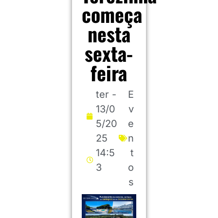
começa
nesta
sexta-
feira
ter -
E
13/0
v
5/20
e
25
n
14:5
t
3
o
s