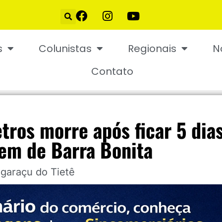
s
Colunistas
Regionais
N
Contato
etros morre após ficar 5 dia
em de Barra Bonita
Igaraçu do Tietê