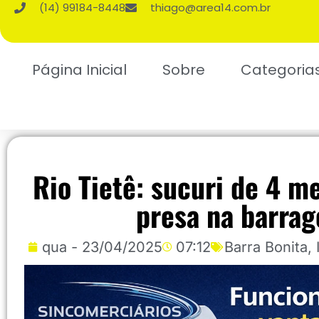
(14) 99184-8448
thiago@area14.com.br
Página Inicial
Sobre
Categoria
Rio Tietê: sucuri de 4 m
presa na barrag
qua - 23/04/2025
07:12
Barra Bonita
,