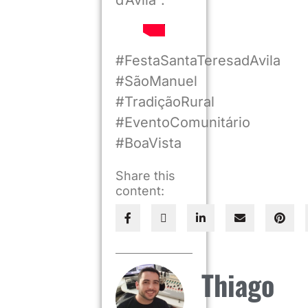
#FestaSantaTeresadAvila
#SãoManuel
#TradiçãoRural
#EventoComunitário
#BoaVista
Share this
content:
Thiago