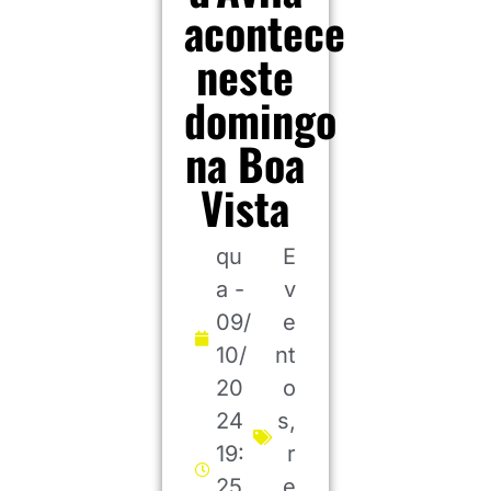
acontece
neste
domingo
na Boa
Vista
qu
E
a -
v
09/
e
10/
nt
20
o
24
s
,
19:
r
25
e