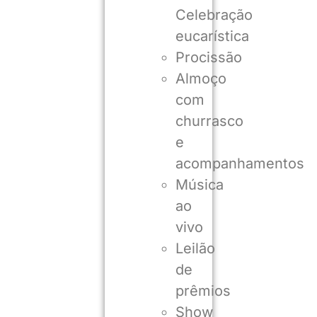
Celebração
eucarística
Procissão
Almoço
com
churrasco
e
acompanhamentos
Música
ao
vivo
Leilão
de
prêmios
Show