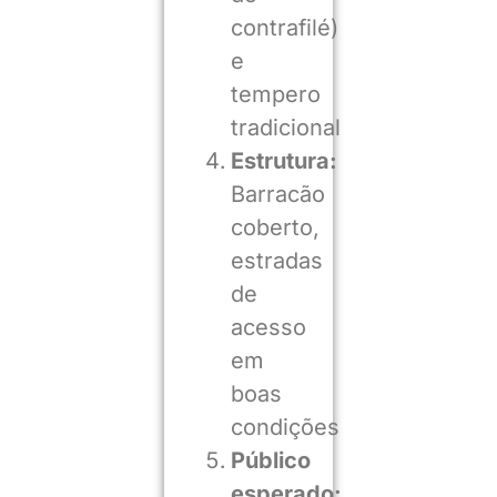
contrafilé)
e
tempero
tradicional
Estrutura:
Barracão
coberto,
estradas
de
acesso
em
boas
condições
Público
esperado: