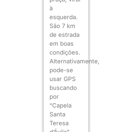
à
esquerda.
São 7 km
de estrada
em boas
condições.
Alternativamente,
pode-se
usar GPS
buscando
por
“Capela
Santa
Teresa
d’Ávila”.