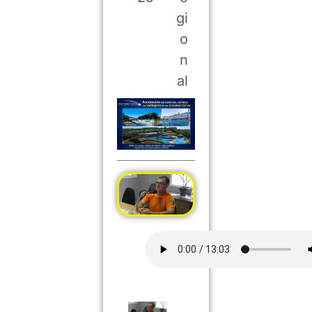
gi
o
n
al