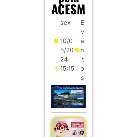
ACESM
sex
E
-
v
10/0
e
5/20
n
24
t
15:15
o
s