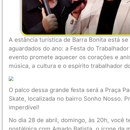
A estância turística de Barra Bonita está 
aguardados do ano: a Festa do Trabalhado
evento promete aquecer os corações e anim
música, a cultura e o espírito trabalhador 
O palco dessa grande festa será a Praça P
Skate, localizada no bairro Sonho Nosso. P
imperdível!
No dia 28 de abril, domingo, às 20h, você
nostálgica com Amado Batista, o ícone da m