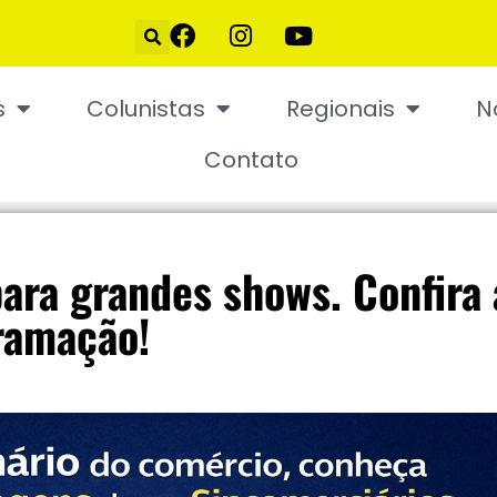
s
Colunistas
Regionais
N
Contato
para grandes shows. Confira 
ramação!