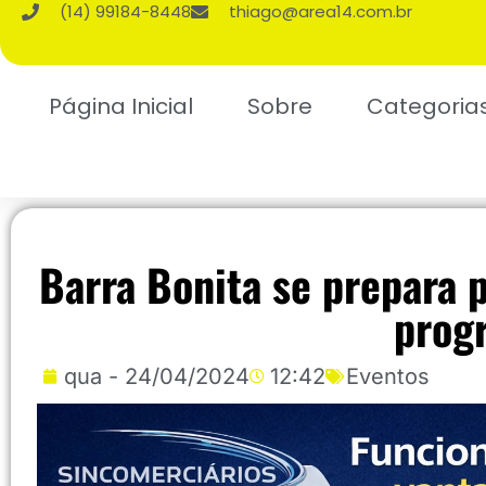
(14) 99184-8448
thiago@area14.com.br
Página Inicial
Sobre
Categoria
Barra Bonita se prepara 
prog
qua - 24/04/2024
12:42
Eventos