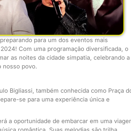
se preparando para um dos eventos mais
r 2024! Com uma programação diversificada, o
ar as noites da cidade simpatia, celebrando a
do nosso povo.
aulo Bigliassi, também conhecida como Praça d
repare-se para uma experiência única e
 terá a oportunidade de embarcar em uma viag
úsica romântica. Suas melodias são trilha