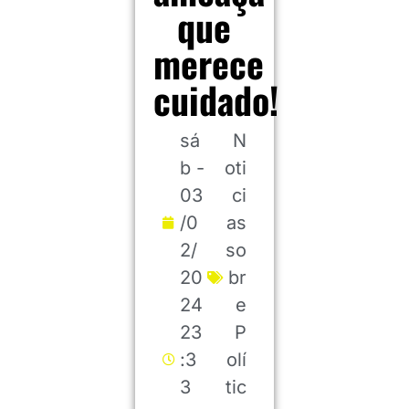
que
merece
cuidado!
sá
N
b -
oti
03
ci
/0
as
2/
so
20
br
24
e
23
P
:3
olí
3
tic