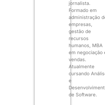
jornalista.
Formado em
administração d
empresas,
gestão de
recursos
humanos, MBA
em negociação 
vendas.
Atualmente
cursando Anális
e
Desenvolviment
de Software.