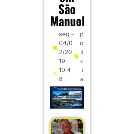
São
Manuel
seg -
p
04/0
o
2/20
lí
19
c
10:4
i
8
a