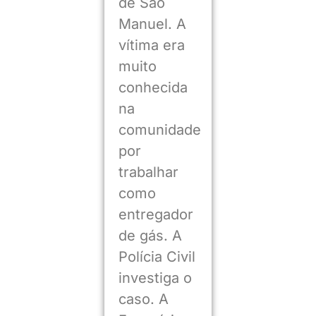
de São
Manuel. A
vítima era
muito
conhecida
na
comunidade
por
trabalhar
como
entregador
de gás. A
Polícia Civil
investiga o
caso. A