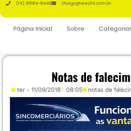
(14) 99184-8448
thiago@area14.com.br
Página Inicial
Sobre
Categoria
Notas de falecim
ter - 11/09/2018
08:05
notas de falec